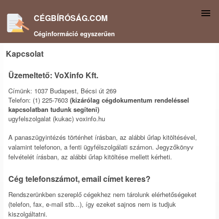
CÉGBÍRÓSÁG.COM
Céginformáció egyszerűen
Kapcsolat
Üzemeltető: VoXinfo Kft.
Címünk: 1037 Budapest, Bécsi út 269
Telefon: (1) 225-7603
(kizárólag cégdokumentum rendeléssel
kapcsolatban tudunk segíteni)
ugyfelszolgalat (kukac) voxinfo.hu
A panaszügyintézés történhet írásban, az alábbi űrlap kitöltésével,
valamint telefonon, a fenti ügyfélszolgálati számon. Jegyzőkönyv
felvételét írásban, az alábbi űrlap kitöltése mellett kérheti.
Cég telefonszámot, email címet keres?
Rendszerünkben szereplő cégekhez nem tárolunk elérhetőségeket
(telefon, fax, e-mail stb...), így ezeket sajnos nem is tudjuk
kiszolgáltatni.