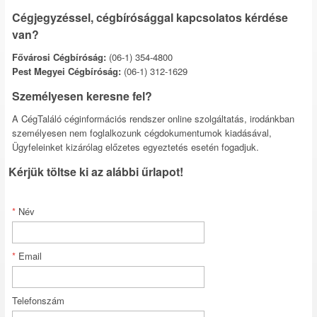
Cégjegyzéssel, cégbírósággal kapcsolatos kérdése
van?
Fővárosi Cégbíróság:
(06-1) 354-4800
Pest Megyei Cégbíróság:
(06-1) 312-1629
Személyesen keresne fel?
A CégTaláló céginformációs rendszer online szolgáltatás, irodánkban
személyesen nem foglalkozunk cégdokumentumok kiadásával,
Ügyfeleinket kizárólag előzetes egyeztetés esetén fogadjuk.
Kérjük töltse ki az alábbi űrlapot!
*
Név
*
Email
Telefonszám